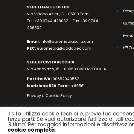
SEDE LEGALE E UFFICI
Desig
Via Vittorio Alfieri, 3 – 05100 Terni
Tel. +39 0744 428082 – Fax +39 0744
Multi
406302
E-mar
Email:
info@euromediaitalia.com
HR Te
PEC:
euromedia@dadapec.com
SEDE DI CIVITAVECCHIA
Via Annovazzi, 15 – 00053 CIVITAVECCHIA
Partita IVA:
00652940552
Iscrizione REA Terni:
n.66561
Privacy e Cookie Policy
Il sito utilizza cookie tecnici e, previo tuo consen
terze parti. Se vuoi autorizzare l'utilizzo di tali c
'Rifiuta'. Per maggiori informazioni e disattivazi
cookie completa
.