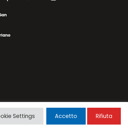
 San
arlano
okie Settings
Accetto
Rifiuta