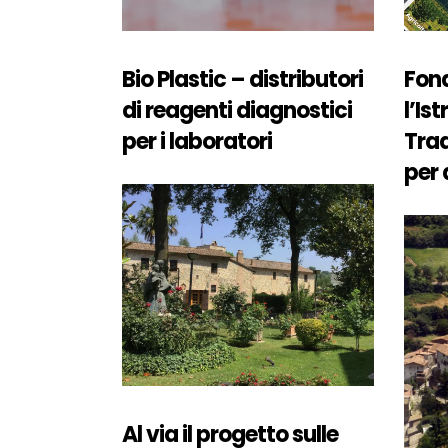
Bio Plastic – distributori
Fon
di reagenti diagnostici
l’Is
per i laboratori
Trad
per 
Al via il progetto sulle