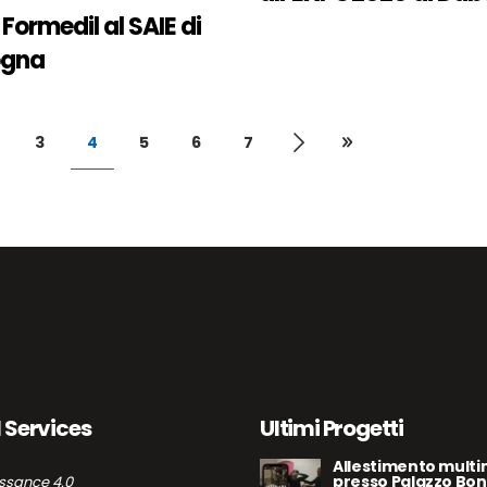
Formedil al SAIE di
ogna
3
4
5
6
7
l Services
Ultimi Progetti
Allestimento multi
presso Palazzo Bon
ssance 4.0