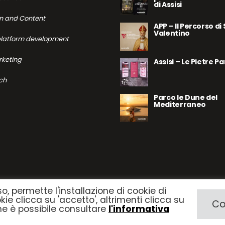
di Assisi
n and Content
APP – Il Percorso di
Valentino
platform development
keting
Assisi – Le Pietre P
ch
Parco le Dune del
Mediterraneo
so, permette l'installazione di cookie di
ookie clicca su 'accetto', altrimenti clicca su
Co
one è possibile consultare
l'informativa