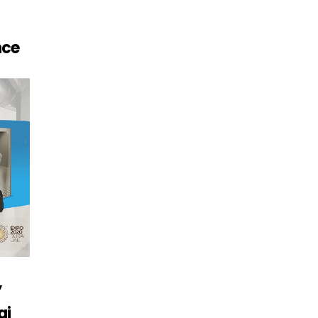
nce
”
ai