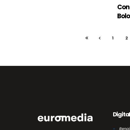
Con 
Bol
1
2
Digita
Renai