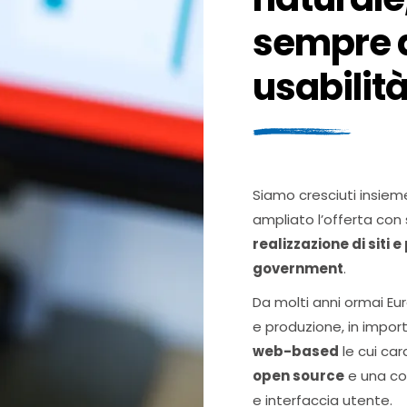
sempre a
usabilit
Siamo cresciuti insieme
ampliato l’offerta con 
realizzazione di siti e
government
.
Da molti anni ormai Eu
e produzione, in import
web-based
le cui car
open source
e una cos
e interfaccia utente.