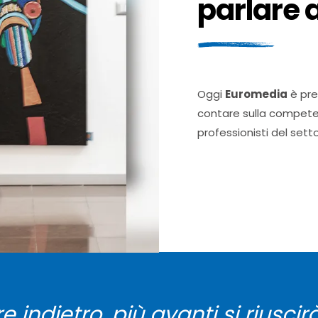
parlare 
Oggi
Euromedia
è pre
contare sulla competen
professionisti del setto
e indietro, più avanti si riusci