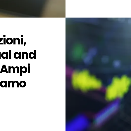
ioni,
ual and
 Ampi
piamo