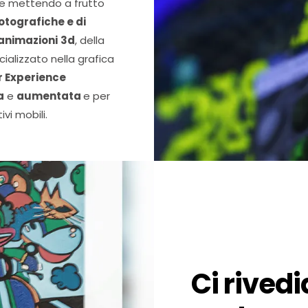
le mettendo a frutto
otografiche e di
 animazioni
3d
, della
cializzato nella grafica
r Experience
a
e
aumentata
e per
vi mobili.
Ci rived