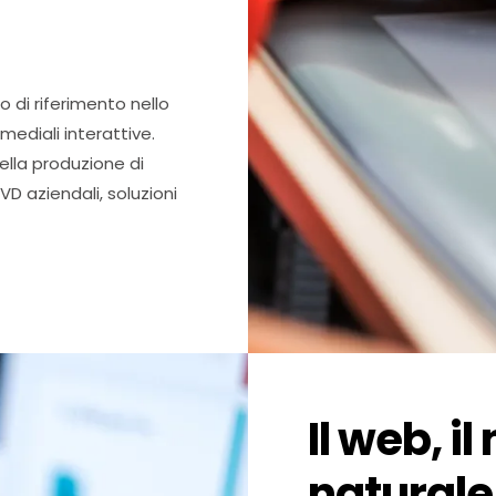
o di riferimento nello
mediali interattive.
nella produzione di
D aziendali, soluzioni
Il web, i
naturale,