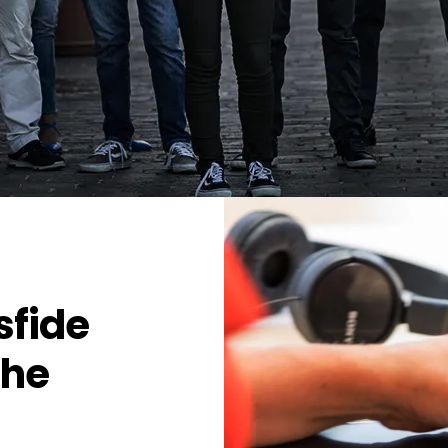
sfide
che