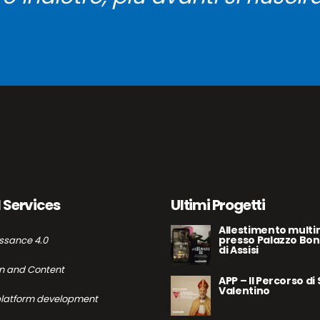
l Services
Ultimi Progetti
Allestimento multi
presso Palazzo Bon
ssance 4.0
di Assisi
n and Content
APP – Il Percorso di
Valentino
platform development