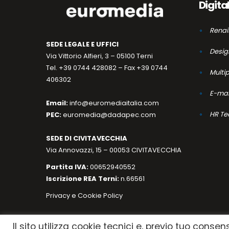
Digita
Renai
SEDE LEGALE E UFFICI
Desig
Via Vittorio Alfieri, 3 – 05100 Terni
Tel. +39 0744 428082 – Fax +39 0744
Multi
406302
E-mar
Email:
info@euromediaitalia.com
HR Te
PEC:
euromedia@dadapec.com
SEDE DI CIVITAVECCHIA
Via Annovazzi, 15 – 00053 CIVITAVECCHIA
Partita IVA:
00652940552
Iscrizione REA Terni:
n.66561
Privacy e Cookie Policy
Il sito utilizza cookie tecnici e, previo tuo consen