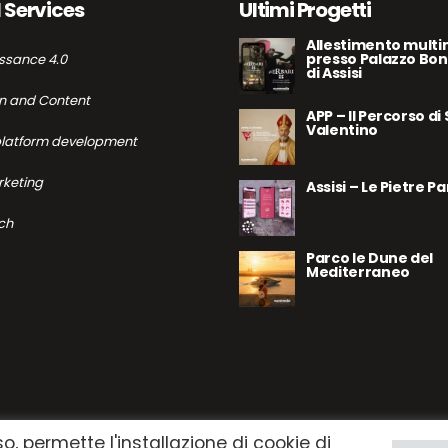
l Services
Ultimi Progetti
Allestimento multi
presso Palazzo Bon
ssance 4.0
di Assisi
n and Content
APP – Il Percorso di
Valentino
platform development
keting
Assisi – Le Pietre P
ch
Parco le Dune del
Mediterraneo
so, permette l'installazione di cookie di