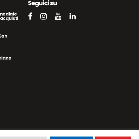
Seguici su
mediale
acquisti
 San
arlano