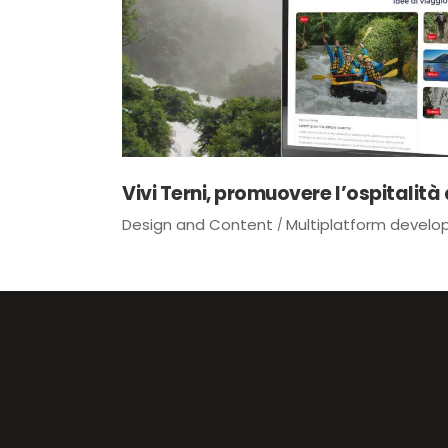
Vivi Terni, promuovere l’ospitalità d
Design and Content
Multiplatform devel