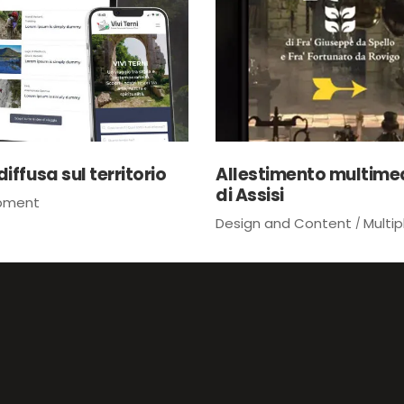
iffusa sul territorio
Allestimento multime
di Assisi
opment
Design and Content
Multi