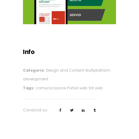
Info
Categorie:
Design and Content
Multiplatform
development
Tags:
comunicazione
Portali web
Siti web
Condividi su: