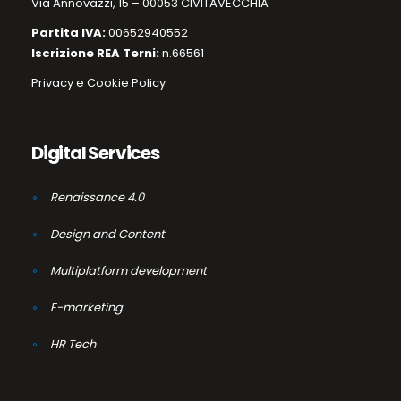
Via Annovazzi, 15 – 00053 CIVITAVECCHIA
Partita IVA:
00652940552
Iscrizione REA Terni:
n.66561
Privacy e Cookie Policy
Digital Services
Renaissance 4.0
Design and Content
Multiplatform development
E-marketing
HR Tech