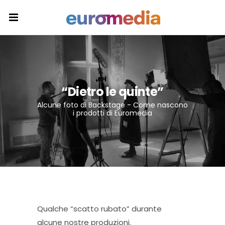
“Dietro le quinte”
Alcune foto di Backstage - Come nascono
i prodotti di Euromedia
Qualche “scatto rubato” durante
alcune nostre produzioni.